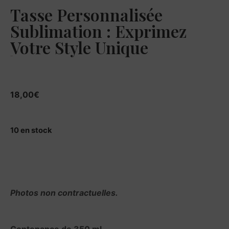
Tasse Personnalisée
Sublimation : Exprimez
Votre Style Unique
18,00
€
18,00
€
10 en stock
Photos non contractuelles.
Contenance de 350 ml