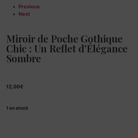
Previous
Next
Miroir de Poche Gothique
Chic : Un Reflet d’Élégance
Sombre
12,00
€
12,00
€
1 en stock