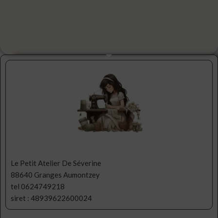
Le Petit Atelier De Séverine
88640 Granges Aumontzey
tel 0624749218
siret : 48939622600024