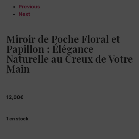
Previous
Next
Miroir de Poche Floral et
Papillon : Élégance
Naturelle au Creux de Votre
Main
12,00
€
12,00
€
1 en stock