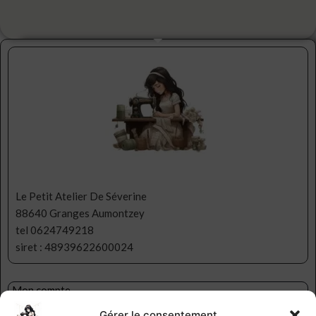
Le Petit Atelier De Séverine
88640 Granges Aumontzey
tel 0624749218
siret : 48939622600024
Mon compte
Ma liste d’envies
Gérer le consentement