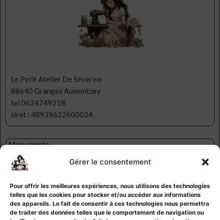
Le Petit Atelier De Séverine
88640 Granges Aumontzey
tel 0624749218
siret : 48939622600024
Mon compte
Ma liste d’envies
Gérer le consentement
Contact
CGV
Pour offrir les meilleures expériences, nous utilisons des technologies
Mentions légales
telles que les cookies pour stocker et/ou accéder aux informations
Politique de confidentialité
des appareils. Le fait de consentir à ces technologies nous permettra
de traiter des données telles que le comportement de navigation ou
Politique de cookies