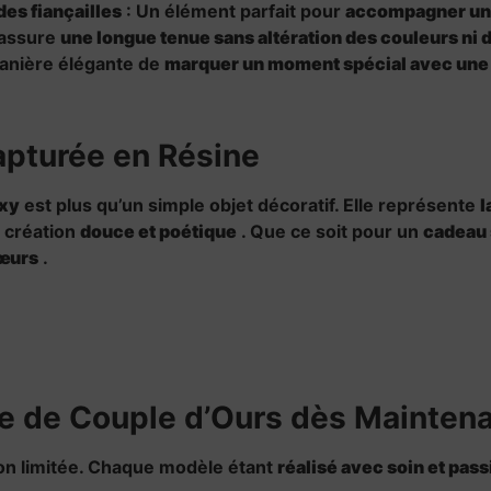
es fiançailles
: Un élément parfait pour
accompagner une
 assure
une longue tenue sans altération des couleurs ni d
anière élégante de
marquer un moment spécial avec une œ
pturée en Résine
oxy
est plus qu’un simple objet décoratif. Elle représente
l
 création
douce et poétique
. Que ce soit pour un
cadeau 
cœurs
.
 de Couple d’Ours dès Maintena
on limitée. Chaque modèle étant
réalisé avec soin et pass