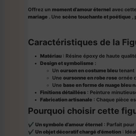
Offrez un
moment d’amour éternel
avec cette
mariage
. Une
scène touchante et poétique
, 
Caractéristiques de la Fi
Matériau
: Résine époxy de haute qualit
Design et symbolisme
:
Un
ourson en costume bleu
tenant
Une
oursonne en robe rose
ornée 
Une
base en forme de nuage bleu 
Finitions détaillées
: Peinture minutieus
Fabrication artisanale
: Chaque pièce est
Pourquoi choisir cette fi
✔
Un symbole d’amour éternel
: Parfait pour
✔
Un objet décoratif chargé d’émotion
: Idéa