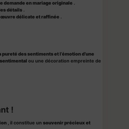
 demande en mariage originale
.
es détails
.
uvre délicate et raffinée
.
a pureté des sentiments et l’émotion d’une
sentimental
ou une décoration empreinte de
nt !
ion
, il constitue un
souvenir précieux et