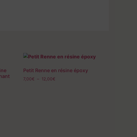
ine
Petit Renne en résine époxy
enant
7,00
€
–
12,00
€