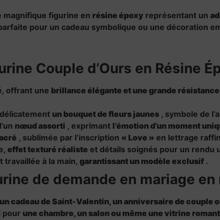
 magnifique figurine en
résine époxy
représentant un
ad
parfaite pour un cadeau symbolique ou une décoration e
gurine Couple d’Ours en Résine É
é, offrant une
brillance élégante et une grande résistance
 délicatement
un bouquet de fleurs jaunes
, symbole de l’
d’un
nœud assorti
, exprimant
l’émotion d’un moment uni
nacré
, sublimée par l’inscription
« Love »
en lettrage raffi
e,
effet texturé réaliste
et détails soignés pour un rendu 
 travaillée à la main,
garantissant un modèle exclusif
.
gurine de demande en mariage en 
un cadeau de Saint-Valentin, un anniversaire de couple 
l pour
une chambre, un salon ou même une vitrine roman