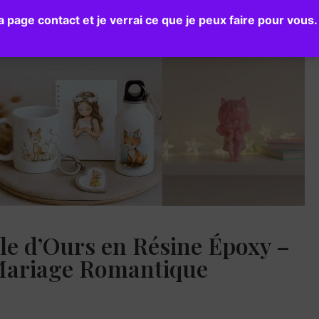
age contact et je verrai ce que je peux faire pour vous.
Blog
Page autrice
Contact
le d’Ours en Résine Époxy –
ariage Romantique