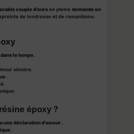
orable couple d’ours
en pleine
demande en
mpreinte de tendresse et de romantisme.
poxy
 dans le temps
.
amour sincère.
que
.
né.
unique.
résine époxy ?
ou une déclaration d’amour
.
tique
.