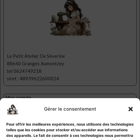
Le Petit Atelier De Séverine
88640 Granges Aumontzey
tel 0624749218
siret : 48939622600024
Mon compte
Ma liste d’envies
Gérer le consentement
Contact
CGV
Pour offrir les meilleures expériences, nous utilisons des technologies
Mentions légales
telles que les cookies pour stocker et/ou accéder aux informations
Politique de confidentialité
des appareils. Le fait de consentir à ces technologies nous permettra