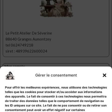
Le Petit Atelier De Séverine
88640 Granges Aumontzey
tel 0624749218
siret : 48939622600024
Mon compte
Ma liste d’envies
Gérer le consentement
Contact
CGV
Pour offrir les meilleures expériences, nous utilisons des technologies
Mentions légales
telles que les cookies pour stocker et/ou accéder aux informations
Politique de confidentialité
des appareils. Le fait de consentir à ces technologies nous permettra
de traiter des données telles que le comportement de navigation ou
Politique de cookies
les ID uniques sur ce site. Le fait de ne pas consentir ou de retirer son
consentement peut avoir un effet négatif sur certaines