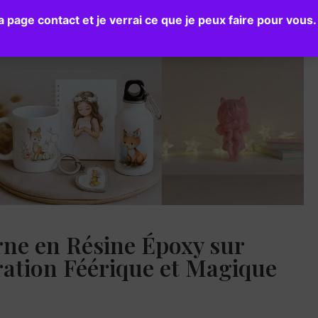
age contact et je verrai ce que je peux faire pour vous.
Blog
Page autrice
Contact
rne en Résine Époxy sur
ation Féérique et Magique