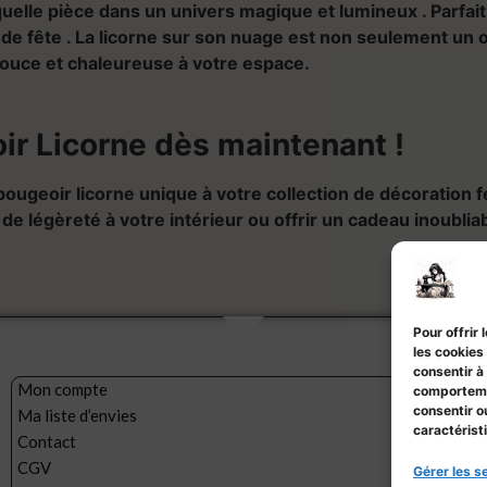
quelle pièce dans un univers magique et lumineux . Parfa
 fête . La licorne sur son nuage est non seulement un o
douce et chaleureuse à votre espace.
r Licorne dès maintenant !
ougeoir licorne unique à votre collection de décoration fée
e légèreté à votre intérieur ou offrir un cadeau inoubliab
Pour offrir
les cookies
consentir à
Mon compte
comportemen
consentir o
Ma liste d’envies
caractérist
Contact
CGV
Gérer les s