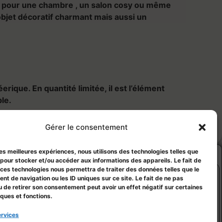
it pour une chambre , un salon cosy ou même
bjet décoratif charmant mais aussi un
rique. En quantité limitée, il est l’élément
le.
Gérer le consentement
 les meilleures expériences, nous utilisons des technologies telles que
 pour stocker et/ou accéder aux informations des appareils. Le fait de
 ces technologies nous permettra de traiter des données telles que le
t de navigation ou les ID uniques sur ce site. Le fait de ne pas
u de retirer son consentement peut avoir un effet négatif sur certaines
iques et fonctions.
ervices