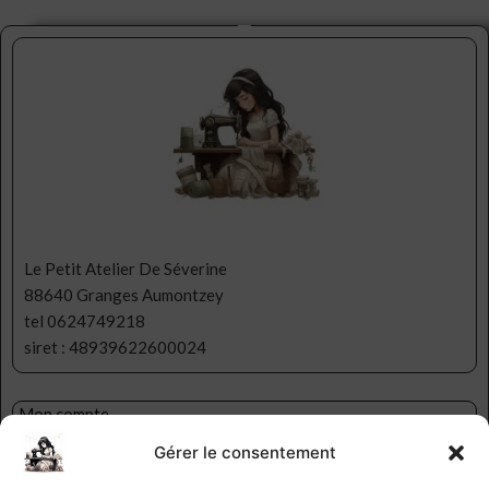
Le Petit Atelier De Séverine
88640 Granges Aumontzey
tel 0624749218
siret : 48939622600024
Mon compte
Ma liste d’envies
Gérer le consentement
Contact