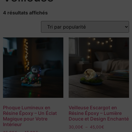
4 résultats affichés
Phoque Lumineux en
Veilleuse Escargot en
Résine Époxy – Un Éclat
Résine Époxy – Lumière
Magique pour Votre
Douce et Design Enchanté
Intérieur
30,00
€
–
45,00
€