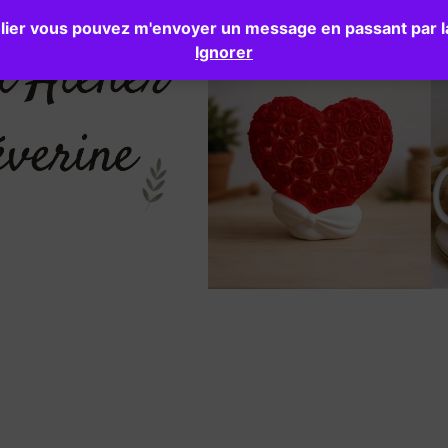
ier vous pouvez m'envoyer un message en passant par la p
Accueil
La boutique
Ignorer