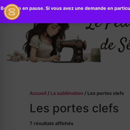
Boutique en pause. Si vous avez une demande en particul
Accueil
/
La sublimation
/ Les portes clefs
Les portes clefs
7 résultats affichés