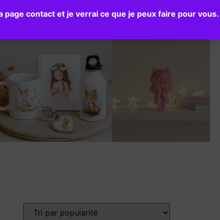
age contact et je verrai ce que je peux faire pour vous.
Blog
Page autrice
Contact