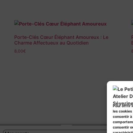
Porte-Clés Cœur Éléphant Amoureux : Le
Charme Affectueux au Quotidien
8,00
€
Pour offrir
les cookies
consentir à
comportemen
consentir o
caractérist